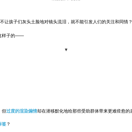
不让孩子们灰头土脸地对镜头流泪，就不能引发人们的关注和同情
这样子的——
▼
，但
过度的渲染煽情
却在潜移默化地给那些受助群体带来更难痊愈的
标签
？